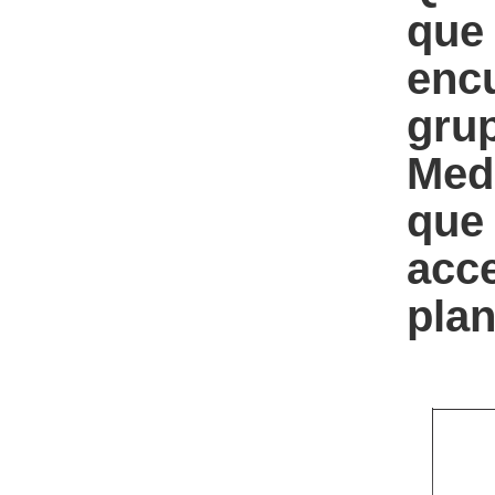
que 
encu
grup
Medi
que 
acce
plan