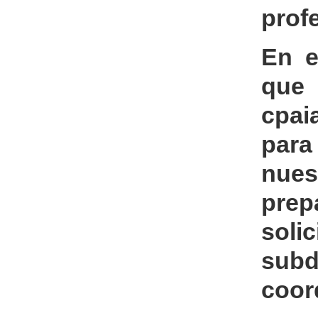
profe
En e
que
cpai
para
nues
prep
soli
subd
coor