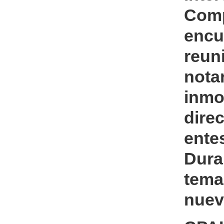
Comp
enc
reu
not
inmo
dire
ente
Dura
tema
nuev