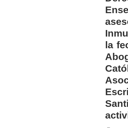
Ens
ases
Inmu
la f
Abo
Cató
Aso
Escr
Sant
acti