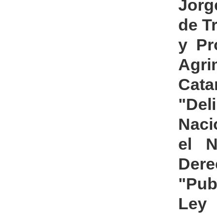
Jorg
de Tr
y Pr
Agri
Cat
"Del
Naci
el N
Der
"Pub
Ley 