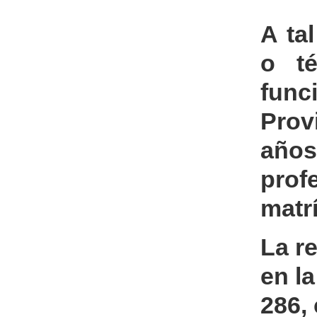
A ta
o té
func
Prov
años
prof
matrí
La r
en l
286,