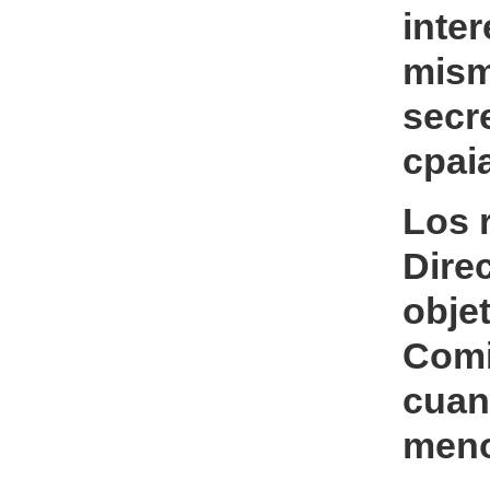
inter
mism
secr
cpai
Los 
Direc
obje
Comi
cuan
meno