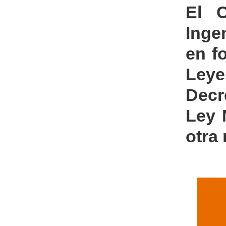
El C
Inge
en f
Leye
Decr
Ley 
otra